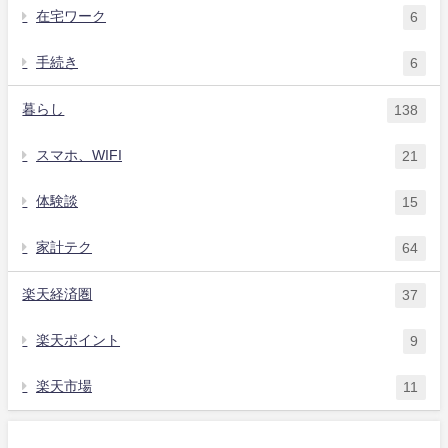
在宅ワーク
6
手続き
6
暮らし
138
スマホ、WIFI
21
体験談
15
家計テク
64
楽天経済圏
37
楽天ポイント
9
楽天市場
11