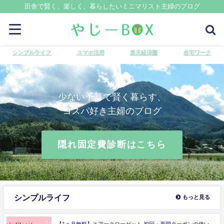
田舎で賢く、楽しく、暮らしたいミニマリスト主婦のブログ
シンプルライフ
スマホ活用
楽天経済圏
在宅ワーク
少ない予算で賢く暮らす、
コスパ好き主婦のブログ
隠れ固定費診断はこちら
シンプルライフ
もっと見る