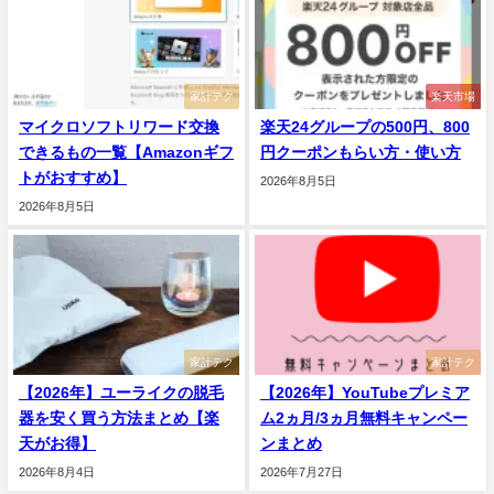
家計テク
楽天市場
マイクロソフトリワード交換
楽天24グループの500円、800
できるもの一覧【Amazonギフ
円クーポンもらい方・使い方
トがおすすめ】
2026年8月5日
2026年8月5日
家計テク
家計テク
【2026年】ユーライクの脱毛
【2026年】YouTubeプレミア
器を安く買う方法まとめ【楽
ム2ヵ月/3ヵ月無料キャンペー
天がお得】
ンまとめ
2026年8月4日
2026年7月27日