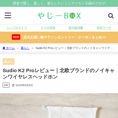
田舎で賢く、楽しく、暮らしたいミニマリスト主婦のブログ
シンプルライフ
スマホ活用
楽天経済圏
在宅ワーク
楽天お買い物マラソンエントリー・クーポンまとめ>>
NEW
ホーム
暮らし
Sudio K2 Proレビュー｜北欧ブランドのノイキャンワイヤレ
スヘッドホン
暮らし
Sudio K2 Proレビュー｜北欧ブランドのノイキャ
ンワイヤレスヘッドホン
PR
2025年8月5日