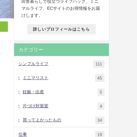
田舎暮らしで役立つライフハック、ミニ
マルライフ、ECサイトのお得情報をお届
けします。
詳しいプロフィールはこちら
カテゴリー
シンプルライフ
111
ミニマリスト
45
妊娠・出産
5
片づけ対策室
4
買ってよかったもの
34
仕事
18