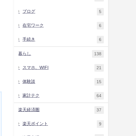
ブログ
5
在宅ワーク
6
手続き
6
暮らし
138
スマホ、WIFI
21
体験談
15
家計テク
64
楽天経済圏
37
楽天ポイント
9