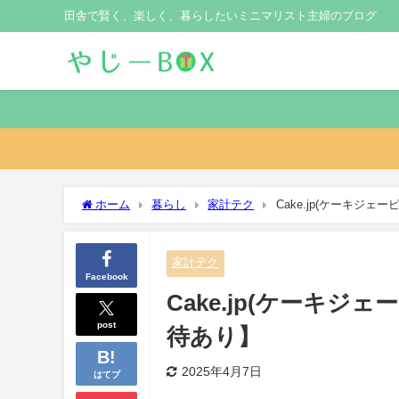
田舎で賢く、楽しく、暮らしたいミニマリスト主婦のブログ
ホーム
暮らし
家計テク
Cake.jp(ケーキジ
家計テク
Facebook
Cake.jp(ケーキ
post
待あり】
2025年4月7日
はてブ