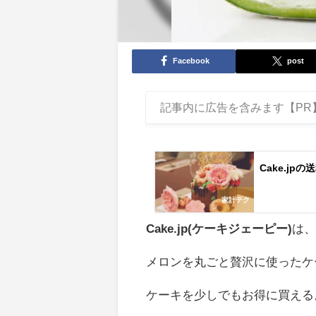
Facebook
post
記事内に広告を含みます【PR
Cake.j
家計テク
Cake.jp(ケーキジェーピー)
は、
メロンを丸ごと贅沢に使ったケ
ケーキを少しでもお得に買えるよ