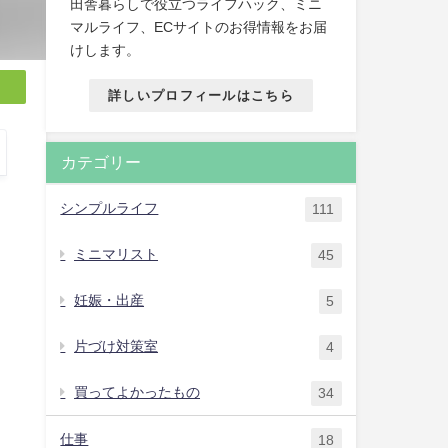
田舎暮らしで役立つライフハック、ミニ
マルライフ、ECサイトのお得情報をお届
けします。
詳しいプロフィールはこちら
カテゴリー
シンプルライフ
111
ミニマリスト
45
妊娠・出産
5
片づけ対策室
4
買ってよかったもの
34
仕事
18