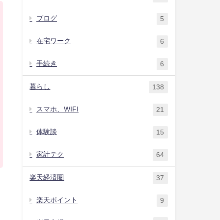
ブログ
5
在宅ワーク
6
手続き
6
暮らし
138
スマホ、WIFI
21
体験談
15
家計テク
64
楽天経済圏
37
楽天ポイント
9