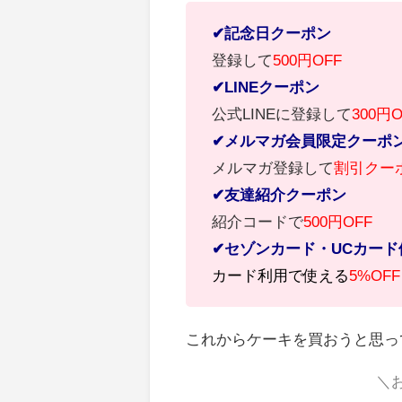
✔記念日クーポン
登録して
500円OFF
✔LINEクーポン
公式LINEに登録して
300円O
✔メルマガ会員限定クーポ
メルマガ登録して
割引クー
✔友達紹介クーポン
紹介コードで
500円OFF
✔セゾンカード・UCカード
カード利用で使える
5%
OFF
これからケーキを買おうと思っ
＼