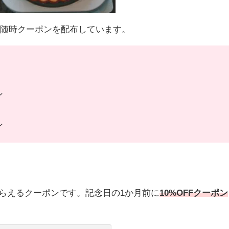
随時クーポンを配布しています。
ン
ン
らえるクーポンです。
記念日の1か月前に
10%
OFFクーポン